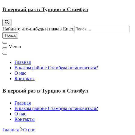
Перейти
В первый раз в Турцию и Стамбул
к
содержимому
Ищите
Найдите что-нибудь и нажав Enter.
что-
то?
Меню
Главная
В каком районе Стамбула остановиться?
О нас
Контакты
В первый раз в Турцию и Стамбул
Главная
В каком районе Стамбула остановиться?
О нас
Контакты
Главная
О нас